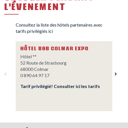
L'ÉVENEMENT
Consultez la liste des hôtels partenaires avec
tarifs privilégiés ici
COMFORT HÔTEL
Hôtel ***
2C, rue Timken
68000 COLMAR
03 89 30 06 00
reception@comfort-colmar.com
arifs
www.comfort-colmar.com
Tarif privilégié! Consulter ici les tarifs